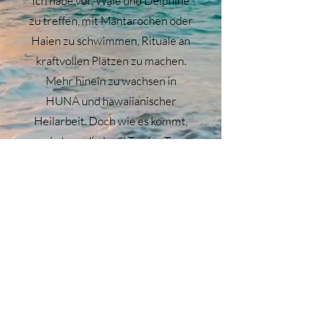
Ich habe vor, Wale und Delphine
zu treffen, mit Mantarochen oder
Haien zu schwimmen, Rituale an
kraftvollen Plätzen zu machen.
Mehr hinein zu wachsen in
HUNA und hawaiianischer
Heilarbeit. Doch wie es kommt,
wird uns die Insel Tag für Tag
zeigen. Bist du bereit für ein
Abenteuer
?
Infos anfordern