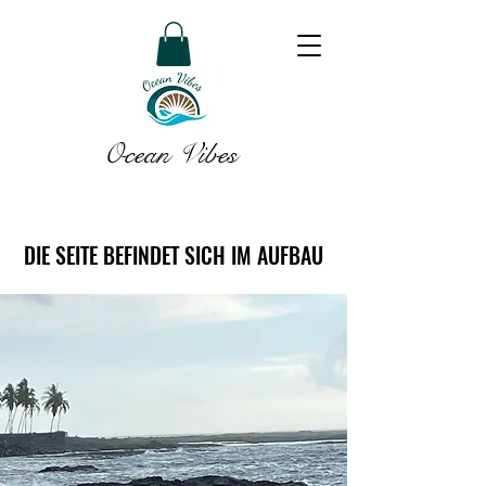
Ocean Vibes
DIE SEITE BEFINDET SICH IM AUFBAU
DIE SEITE BEFINDET SICH IM AUFBAU