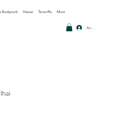
a Bodywork
Hawaii
Teneriffa
More
Anmelden
lhai