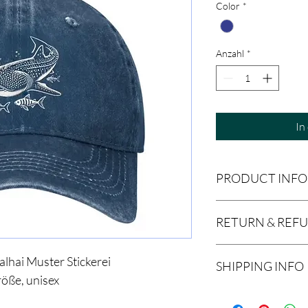
Color
*
Anzahl
*
In
PRODUCT INFO
lässige Retro Baseball
RETURN & REF
atmungsaktiv, verstel
gesetzliches Warenum
alhai Muster Stickerei
SHIPPING INFO
röße, unisex
Lieferung: ca 14 Tage