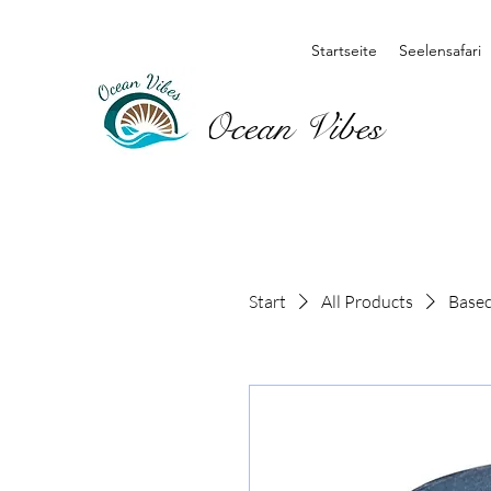
Startseite
Seelensafari
Ocean Vibes
Start
All Products
Basec